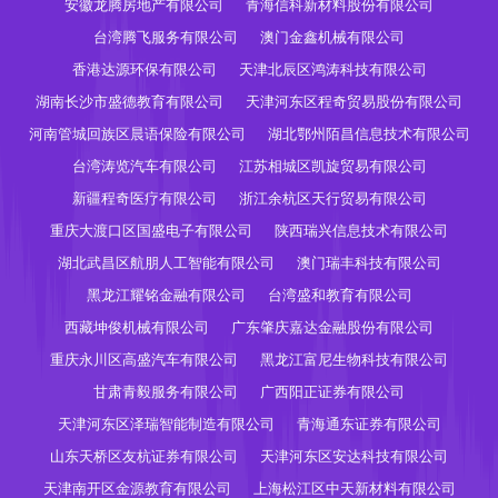
安徽龙腾房地产有限公司
青海信科新材料股份有限公司
台湾腾飞服务有限公司
澳门金鑫机械有限公司
香港达源环保有限公司
天津北辰区鸿涛科技有限公司
湖南长沙市盛德教育有限公司
天津河东区程奇贸易股份有限公司
河南管城回族区晨语保险有限公司
湖北鄂州陌昌信息技术有限公司
台湾涛览汽车有限公司
江苏相城区凯旋贸易有限公司
新疆程奇医疗有限公司
浙江余杭区天行贸易有限公司
重庆大渡口区国盛电子有限公司
陕西瑞兴信息技术有限公司
湖北武昌区航朋人工智能有限公司
澳门瑞丰科技有限公司
黑龙江耀铭金融有限公司
台湾盛和教育有限公司
西藏坤俊机械有限公司
广东肇庆嘉达金融股份有限公司
重庆永川区高盛汽车有限公司
黑龙江富尼生物科技有限公司
甘肃青毅服务有限公司
广西阳正证券有限公司
天津河东区泽瑞智能制造有限公司
青海通东证券有限公司
山东天桥区友杭证券有限公司
天津河东区安达科技有限公司
天津南开区金源教育有限公司
上海松江区中天新材料有限公司